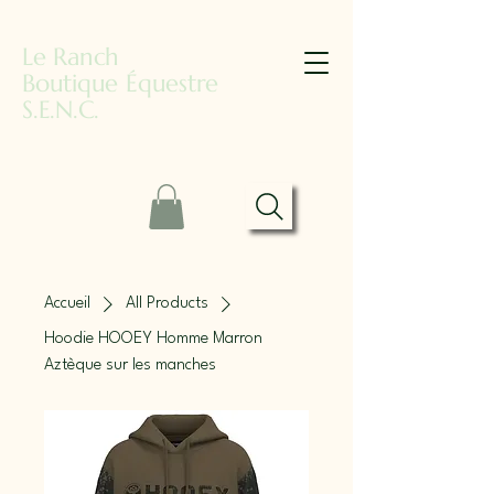
Le Ranch
Boutique Équestre
S.E.N.C.
Accueil
All Products
Hoodie HOOEY Homme Marron
Aztèque sur les manches