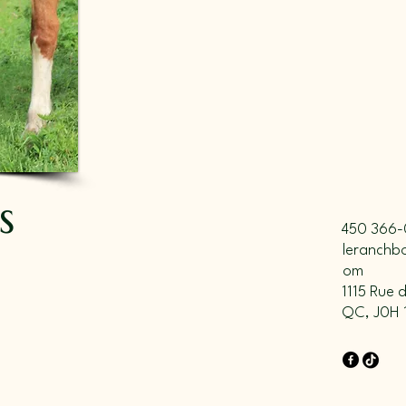
s
450 366-
leranchb
om
1115 Rue 
QC, J0H 