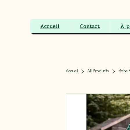
Le Ranch Boutique Équestre 
Accueil
Contact
À p
Accueil
All Products
Robe 