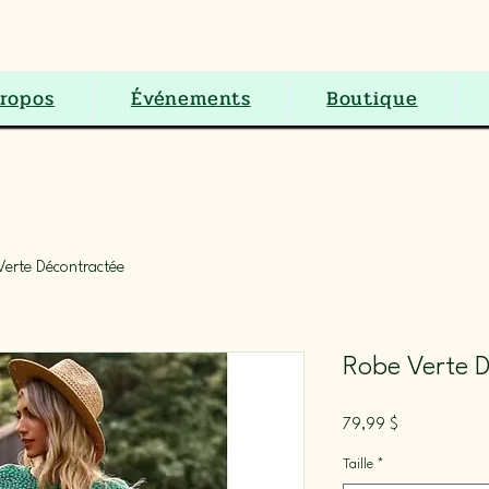
S.E.N.C.
ropos
Événements
Boutique
Verte Décontractée
Robe Verte 
Prix
79,99 $
Taille
*