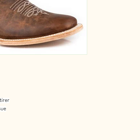
tirer
sue