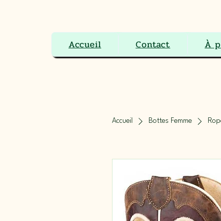
Le Ranch Boutique Équestre 
Accueil
Contact
À p
Accueil
Bottes Femme
Rope