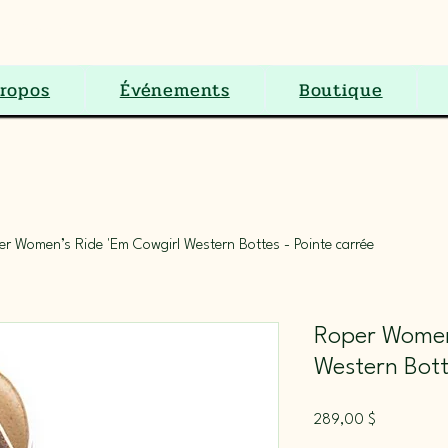
S.E.N.C.
ropos
Événements
Boutique
r Women’s Ride 'Em Cowgirl Western Bottes - Pointe carrée
Roper Women
Western Bott
Prix
289,00 $