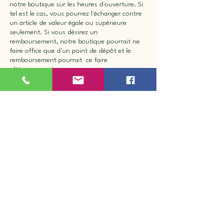
notre boutique sur les heures d'ouverture. Si
tel est le cas, vous pourrez l'échanger contre
un article de valeur égale ou supérieure
seulement. Si vous désirez un
remboursement, notre boutique pourrait ne
faire office que d'un point de dépôt et le
remboursement pourrait ce faire
ultérieurement.
Nous ne pourrons être tenus responsables
advenant le cas où le produit reçu différerait
de celui affiché sur votre écran. Il en va de
même en cas de commande d'un article d'une
taille ou d'un style qui ne vous convient pas.
**Aucun retour en ligne sur les selles **