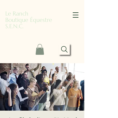
Le Ranch
Boutique Équestre
S.E.N.C.