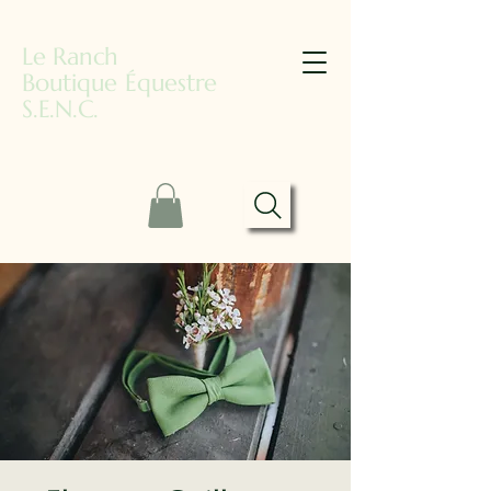
Le Ranch
Boutique Équestre
S.E.N.C.