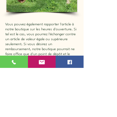
Vous pouvez également rapporter l'article à
notre boutique sur les heures d'ouverture. Si
tel est le cas, vous pourrez l'échanger contre
un article de valeur égale ou supérieure
seulement. Si vous désirez un
remboursement, notre boutique pourrait ne
faire office que d'un point de dépôt et le
remboursement pourrait ce faire
ultérieurement.
Nous ne pourrons être tenus responsables
advenant le cas où le produit reçu différerait
de celui affiché sur votre écran. Il en va de
même en cas de commande d'un article d'une
taille ou d'un style qui ne vous convient pas.
**Aucun retour en ligne sur les selles **