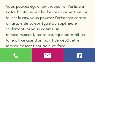
Vous pouvez également rapporter l'article à
notre boutique sur les heures d'ouverture. Si
tel est le cas, vous pourrez l'échanger contre
un article de valeur égale ou supérieure
seulement. Si vous désirez un
remboursement, notre boutique pourrait ne
faire office que d'un point de dépôt et le
remboursement pourrait ce faire
ultérieurement.
Nous ne pourrons être tenus responsables
advenant le cas où le produit reçu différerait
de celui affiché sur votre écran. Il en va de
même en cas de commande d'un article d'une
taille ou d'un style qui ne vous convient pas.
**Aucun retour en ligne sur les selles **