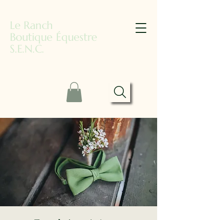
Le Ranch
Boutique Équestre
S.E.N.C.