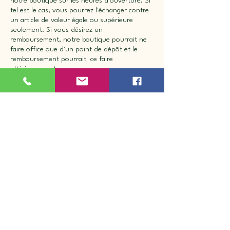
notre boutique sur les heures d'ouverture. Si
tel est le cas, vous pourrez l'échanger contre
un article de valeur égale ou supérieure
seulement. Si vous désirez un
remboursement, notre boutique pourrait ne
faire office que d'un point de dépôt et le
remboursement pourrait ce faire
ultérieurement.
Nous ne pourrons être tenus responsables
advenant le cas où le produit reçu différerait
de celui affiché sur votre écran. Il en va de
même en cas de commande d'un article d'une
taille ou d'un style qui ne vous convient pas.
**Aucun retour en ligne sur les selles **