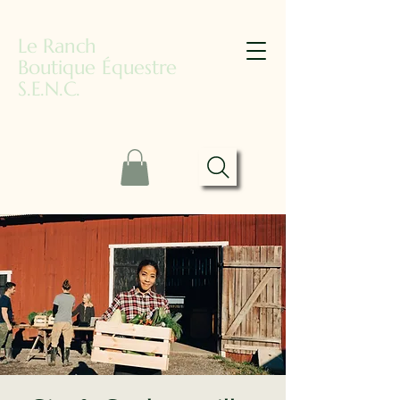
Le Ranch
Boutique Équestre
S.E.N.C.