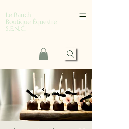
Le Ranch
Boutique Équestre
S.E.N.C.