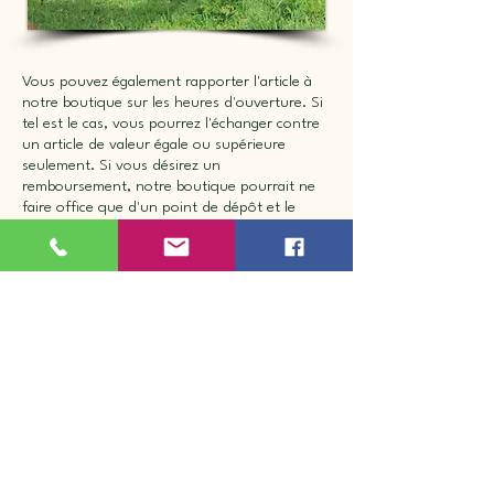
Vous pouvez également rapporter l'article à
notre boutique sur les heures d'ouverture. Si
tel est le cas, vous pourrez l'échanger contre
un article de valeur égale ou supérieure
seulement. Si vous désirez un
remboursement, notre boutique pourrait ne
faire office que d'un point de dépôt et le
remboursement pourrait ce faire
ultérieurement.
Nous ne pourrons être tenus responsables
advenant le cas où le produit reçu différerait
de celui affiché sur votre écran. Il en va de
même en cas de commande d'un article d'une
taille ou d'un style qui ne vous convient pas.
**Aucun retour en ligne sur les selles **