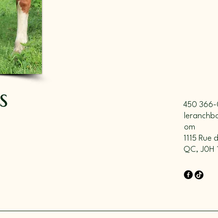
s
450 366-
leranchb
om
1115 Rue 
QC, J0H 