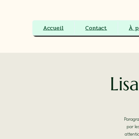
Le Ranch Boutique Équestre 
Accueil
Contact
À p
Lis
Paragra
par le
attenti