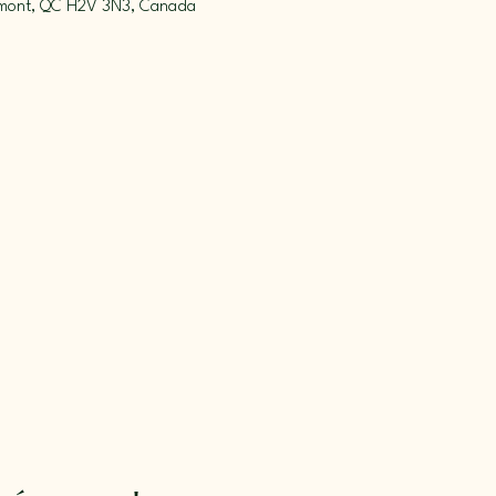
emont, QC H2V 3N3, Canada