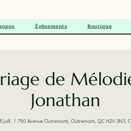
S.E.N.C.
ropos
Événements
Boutique
iage de Mélodi
Jonathan
 juill.
  |  
750 Avenue Outremont, Outremont, QC H2V 3N3, 