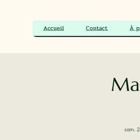
Le Ranch Boutique Équestre 
Accueil
Contact
À p
Mar
sam. 25