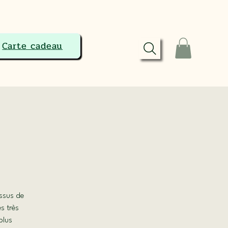
Carte cadeau
essus de
ès très
 plus