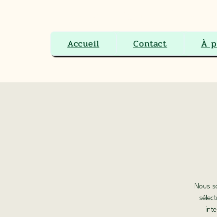
Le Ranch Boutique Équestre 
Accueil
Contact
À p
Nous so
sélect
inte