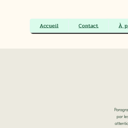
Le Ranch Boutique Équestre 
Accueil
Contact
À p
Paragra
par le
attenti