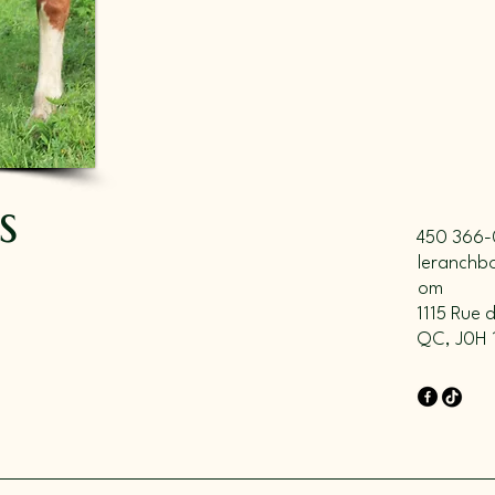
s
450 366-
leranchb
om
1115 Rue 
QC, J0H 