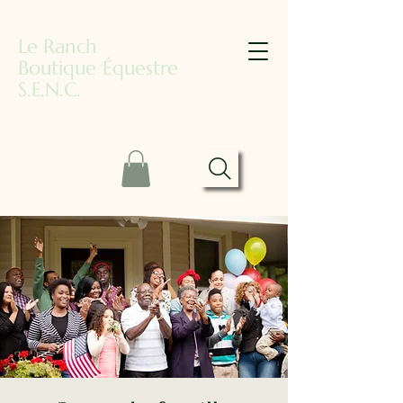
Le Ranch
Boutique Équestre
S.E.N.C.