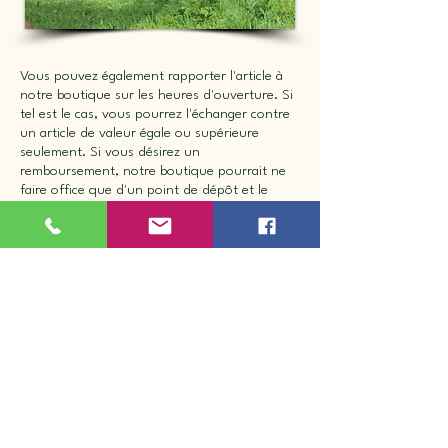
Vous pouvez également rapporter l'article à
notre boutique sur les heures d'ouverture. Si
tel est le cas, vous pourrez l'échanger contre
un article de valeur égale ou supérieure
seulement. Si vous désirez un
remboursement, notre boutique pourrait ne
faire office que d'un point de dépôt et le
remboursement pourrait ce faire
ultérieurement.
Nous ne pourrons être tenus responsables
advenant le cas où le produit reçu différerait
de celui affiché sur votre écran. Il en va de
même en cas de commande d'un article d'une
taille ou d'un style qui ne vous convient pas.
**Aucun retour en ligne sur les selles **