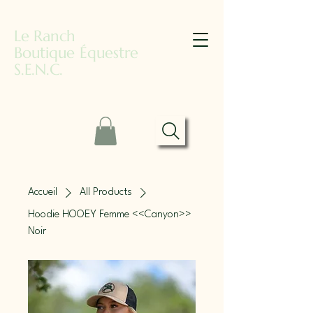
Le Ranch
Boutique Équestre
S.E.N.C.
Accueil
All Products
Hoodie HOOEY Femme <<Canyon>>
Noir