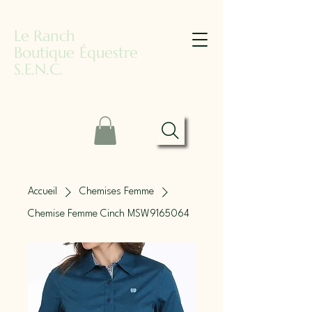
Le Ranch
Boutique Équestre
S.E.N.C.
Accueil
Chemises Femme
Chemise Femme Cinch MSW9165064