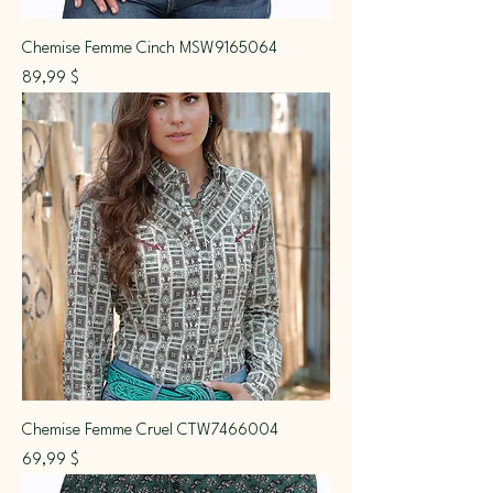
Chemise Femme Cinch MSW9165064
Prix
89,99 $
Chemise Femme Cruel CTW7466004
Prix
69,99 $