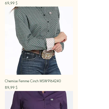
Prix
69,99 $
Chemise Femme Cinch MSW9164240
Prix
89,99 $