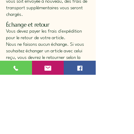
vous soit envoyée à nouveau, des frais de
transport supplémentaires vous seront
chargés.
Échange et retour
Vous devez payer les frais d'expédition
pour le retour de votre article.
Nous ne faisons aucun échange. Si vous
souhaitez échanger un article avec celui
reçu, vous devrez le retourner selon la
méthode suivante et soumettre une autre
commande. Tout article acheté en ligne
peut être retourné, excluant ceux en
liquidation.
Les articles retournés doivent remplir les
conditions suivantes :
L'article doit être dans son état d'origine
Il doit être inscrit RETOUR lisiblement sur
la boîte
Une copie de la facture doit être dans la
boîte de retour